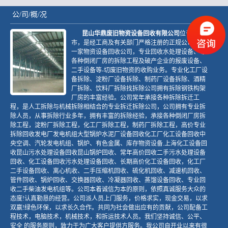
公/司/概/况
昆山华鼎废旧物资设备回收有限公司
位于昆山
市，是经工商及有关部门严格注册的正规公司。是
一家物资设备回收公司，专业回收水处理设备、等
各种倒闭厂房的拆除工程及破产企业的报废设备、
二手设备等-切废旧物资的收购业务。专业化工厂设
备拆除、淀粉厂设备拆除、制药厂设备拆除、酒精
厂拆除、饮料厂拆除找拆除公司拥有拆除钢铁构架
厂房的丰富经验。公司常年承接各种拆除拆迁工
程，是人工拆除与机械拆除相结合的专业拆迁拆除公司，公司拥有专业拆
除人员，从事拆除行业多年，拥有丰富的拆除经验，承接各种倒闭厂房拆
除工程，淀粉厂拆除工程，化工厂拆除工程，制药厂拆除工程，高价专业
拆除回收发电厂发电机组大型锅炉水泥厂设备回收化工厂化工设备回收中
央空调、汽轮发电机组、锅炉、有色金属、库存物资设备.上海化工设备回
收昆山污水处理设备回收昆山锅炉回收、常年高价回收二手污水处理设备
回收、化工设备回收污水处理设备回收、长期高价化工设备回收，化工厂
二手设备回收、离心机收、二手压缩机回收、硫化机回收、减速机回收、
管件回收、锅炉回收、交换器回收、冷凝器回收、蒸馏设备回收、专业回
收二手柴油发电机组等。公司本着诚信为本的原则，依照真诚服务大众的
态度!认真勤恳的经营。公司派人员上门服务，价格求实，现金交易，以求
双赢!绿色环保，以求长久合作。共同为社会做出应有的贡献，公司配备工
程技术，电脑技术，机械技术，和拆运技术人员。我们坚持诚信、公平、
安全 的服务原则，致力于为广大客户提供方服务。我公司自开业以来有很