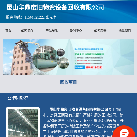
昆山华鼎废旧物资设备回收有限公司
服务热线：15501323222 崔先生
首页
公司简介
产品展示
新闻中心
公司荣誉
联系我们
回收项目
公/司/概/况
昆山华鼎废旧物资设备回收有限公司
位于昆山
市，是经工商及有关部门严格注册的正规公司。是
一家物资设备回收公司，专业回收水处理设备、等
各种倒闭厂房的拆除工程及破产企业的报废设备、
二手设备等-切废旧物资的收购业务。专业化工厂设