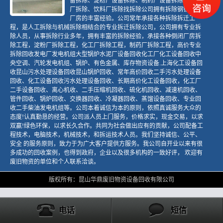
备拆除、淀粉厂设备拆除、制药厂设备拆除、酒精
厂拆除、饮料厂拆除找拆除公司拥有拆除钢铁构架
厂房的丰富经验。公司常年承接各种拆除拆迁工
程，是人工拆除与机械拆除相结合的专业拆迁拆除公司，公司拥有专业拆
除人员，从事拆除行业多年，拥有丰富的拆除经验，承接各种倒闭厂房拆
除工程，淀粉厂拆除工程，化工厂拆除工程，制药厂拆除工程，高价专业
拆除回收发电厂发电机组大型锅炉水泥厂设备回收化工厂化工设备回收中
央空调、汽轮发电机组、锅炉、有色金属、库存物资设备.上海化工设备回
收昆山污水处理设备回收昆山锅炉回收、常年高价回收二手污水处理设备
回收、化工设备回收污水处理设备回收、长期高价化工设备回收，化工厂
二手设备回收、离心机收、二手压缩机回收、硫化机回收、减速机回收、
管件回收、锅炉回收、交换器回收、冷凝器回收、蒸馏设备回收、专业回
收二手柴油发电机组等。公司本着诚信为本的原则，依照真诚服务大众的
态度!认真勤恳的经营。公司派人员上门服务，价格求实，现金交易，以求
双赢!绿色环保，以求长久合作。共同为社会做出应有的贡献，公司配备工
程技术，电脑技术，机械技术，和拆运技术人员。我们坚持诚信、公平、
安全 的服务原则，致力于为广大客户提供方服务。我公司自开业以来有很
多成功的回收案例，也得到政府，企业以及很多机构的一致好评， 欢迎有
废旧物资的单位和个人联系洽谈。
版权所有：昆山华鼎废旧物资设备回收有限公司
电话
短信